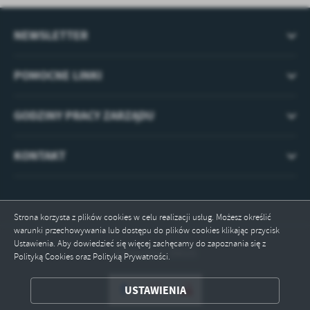
NEWSLETTER
POMOCNE LINKI
GODZINY PRACY ZARZĄDU
KONTAKT
Strona korzysta z plików cookies w celu realizacji usług. Możesz określić
warunki przechowywania lub dostępu do plików cookies klikając przycisk
Ustawienia. Aby dowiedzieć się więcej zachęcamy do zapoznania się z
Odwiedzin: 39025
Polityką Cookies oraz Polityką Prywatności.
ZAPISZ WYBRANE
USTAWIENIA
ODRZUĆ WSZYSTKIE